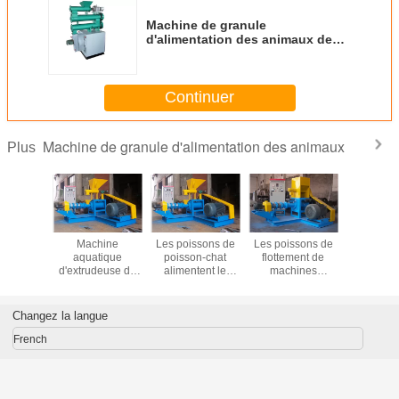
Machine de granule
d'alimentation des animaux de
volaille
Continuer
Machine de granule d'alimentation des animaux
Plus
tation de
Machine
Les poissons de
Les poissons de
Plat meur
de chat
aquatique
poisson-chat
flottement de
machin
faire la
d'extrudeuse de
alimentent le
machines
granu
80V/3 de
machine de
granule de
d'alimentation de
d'alimenta
ur de
granule
machine de
poissons de
anim
ce de la
d'alimentation
granule faisant la
Tilapia alimentent
Changez la langue
 18.5KW
d'animal familier
machine 700-
faire la machine
de crevette de
800KG/H
500-600KG/H
French
capacité élevée