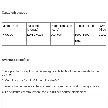
Caractéristiques :
Modèle non.
Puissance
Production (kg/h
Emballage (cm)
NW/G
(kilowatt)
heure)
(kilog
HKJ250
22+1.5+0.55
600-700
1600*1500*
1100/
1550
Avantage compétitif :
1. Adoptez la conception de l'Allemagne et la technologie, norme de haute
qualité
2. Certificat passé de la CE, certificat de GV
3. Avec à haute densité et bas la teneur en cendres a produit des granules
4. La structure est étroitement, facile à utiliser, course stablement