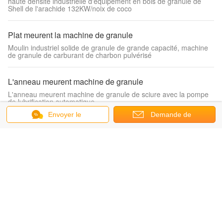
haute densité industrielle d'équipement en bois de granule de
Shell de l'arachide 132KW/noix de coco
Plat meurent la machine de granule
Moulin industriel solide de granule de grande capacité, machine
de granule de carburant de charbon pulvérisé
L'anneau meurent machine de granule
L'anneau meurent machine de granule de sciure avec la pompe
de lubrification automatique
Envoyer le
Demande de
machine de granule d'alimentation des animaux
message
soumission
Machine animale 0.4KW de granule d'alimentation des animaux
de machine de meulage d'alimentation de granule
granule faisant la machine
Granule en bois de lubrifiant automatique faisant la machine avec
la certification de la CE
Moulin de granulés de bois