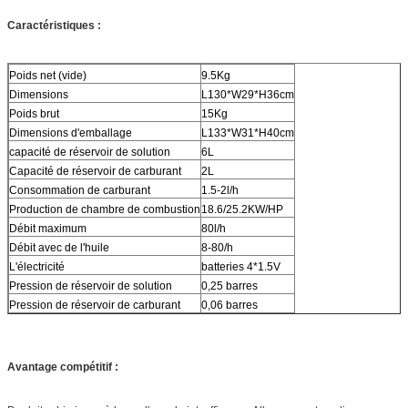
Caractéristiques :
Poids net (vide)
9.5Kg
Dimensions
L130*W29*H36cm
Poids brut
15Kg
Dimensions d'emballage
L133*W31*H40cm
capacité de réservoir de solution
6L
Capacité de réservoir de carburant
2L
Consommation de carburant
1.5-2l/h
Production de chambre de combustion
18.6/25.2KW/HP
Débit maximum
80l/h
Débit avec de l'huile
8-80/h
L'électricité
batteries 4*1.5V
Pression de réservoir de solution
0,25 barres
Pression de réservoir de carburant
0,06 barres
Avantage compétitif :