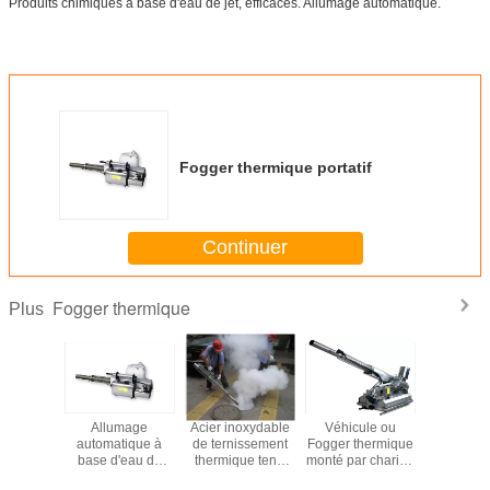
Produits chimiques à base d'eau de jet, efficaces. Allumage automatique.
Fogger thermique portatif
Continuer
Fogger thermique
Plus
ection
Allumage
Acier inoxydable
Véhicule ou
Cour
que de
automatique à
de ternissement
Fogger thermique
ascendant
tion de
base d'eau de
thermique tenu
monté par chariot,
d'eau Fog
ne de
ternissement
dans la main de
camion d'acier
produ