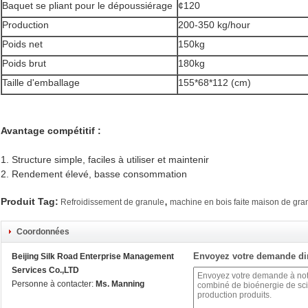
Baquet se pliant pour le dépoussiérage
¢120
Production
200-350 kg/hour
Poids net
150kg
Poids brut
180kg
Taille d'emballage
155*68*112 (cm)
Avantage compétitif :
1. Structure simple, faciles à utiliser et maintenir
2. Rendement élevé, basse consommation
,
Produit Tag:
Refroidissement de granule
machine en bois faite maison de gra
Coordonnées
Envoyez votre demande di
Beijing Silk Road Enterprise Management
Services Co.,LTD
Personne à contacter:
Ms. Manning