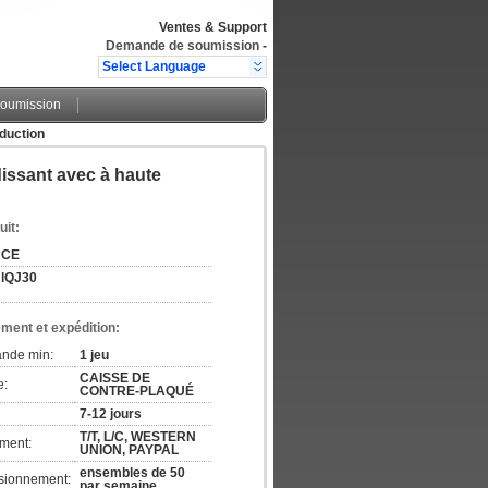
Ventes & Support
Demande de soumission
-
Select Language
oumission
oduction
dissant avec à haute
uit:
CE
lQJ30
ement et expédition:
ande min:
1 jeu
CAISSE DE
e:
CONTRE-PLAQUÉ
7-12 jours
T/T, L/C, WESTERN
ement:
UNION, PAYPAL
ensembles de 50
isionnement:
par semaine