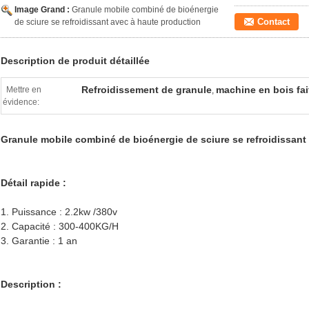
Image Grand :
Granule mobile combiné de bioénergie
Contact
de sciure se refroidissant avec à haute production
Description de produit détaillée
Refroidissement de granule
machine en bois fa
Mettre en
,
évidence:
Granule mobile combiné de bioénergie de sciure se refroidissant
Détail rapide :
1. Puissance : 2.2kw /380v
2. Capacité : 300-400KG/H
3. Garantie : 1 an
Description :