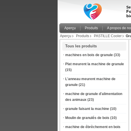
Se
Fo
bi
Aperçu
Produits
A propos de n
Aperçu
Produits
PASTILLE Cooler
Gra
Tous les produits
machines en bois de granule
(33)
Plat meurent la machine de granule
(15)
L'anneau meurent machine de
granule
(21)
machine de granule d'alimentation
des animaux
(23)
granule faisant la machine
(10)
Moulin de granulés de bois
(10)
machine de ébrèchement en bois