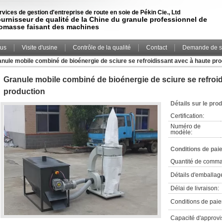
rvices de gestion d'entreprise de route en soie de Pékin Cie., Ltd
urnisseur de qualité de la Chine du granule professionnel de
omasse faisant des machines
ous
Visite d'usine
Contrôle de la qualité
Contact
Demande de s
nule mobile combiné de bioénergie de sciure se refroidissant avec à haute pr
Granule mobile combiné de bioénergie de sciure se refroi
production
Détails sur le prod
Certification:
Numéro de
modèle:
Conditions de pai
Quantité de comm
Détails d'emballag
Délai de livraison:
Conditions de pai
Capacité d'approv