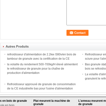
Autres Produits
refroidisseur d'alimentation de 2.2kw /380v/en bois de
Refroidisseur en
tambour de granule avec la certification de la CE
sciure pour l'al
la volaille du rendement 500-700kg/H élevé alimentent
Bas granule sta
le refroidisseur de granule pour la chaîne de
bois se refroidis
production d'alimentation
La volaille d'al
granulent le ref
Refroidisseur approuvé de granule de consommation
de la CE industrielle bas pour l'usine d'alimentation
 en bois de granule
Plat meurent la machine de
L'anneau meurent m
granule
de granule
ule en bois