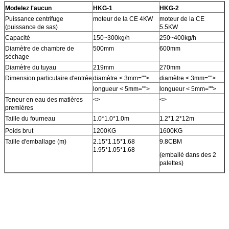
Modelez l'aucun
HKG-1
HKG-2
Puissance centrifuge
moteur de la CE 4KW
moteur de la CE
(puissance de sas)
5.5KW
Capacité
150~300kg/h
250~400kg/h
Diamètre de chambre de
500mm
600mm
séchage
Diamètre du tuyau
219mm
270mm
Dimension particulaire d'entrée
diamètre < 3mm="">
diamètre < 3mm="">
longueur < 5mm="">
longueur < 5mm="">
Teneur en eau des matières
<>
<>
premières
Taille du fourneau
1.0*1.0*1.0m
1.2*1.2*12m
Poids brut
1200KG
1600KG
Taille d'emballage (m)
2.15*1.15*1.68
9.8CBM
1.95*1.05*1.68
(emballé dans des 2
palettes)