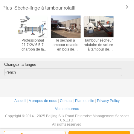
Sèche-linge à tambour rotatif
Plus
 sécheur
Professionbal
le séchoir à
Tambour sécheur
Tambour 
ire de
21.7KW 6.5-7
tambour rotatoire
rotatoire de sciure
rotatoire d
é élevée
charbon de la
en bois de
à tambour de
machine 200-
1100KG 1-1.5T/H
rendement élevé
250KG de
a épaissi le plat
pour des déchets
dessiccateur de
L2.1*W1.8*H1.95
de bois
Changez la langue
sciure de t/h/H
M de fer
French
Accueil
|
A propos de nous
|
Contact
|
Plan du site
|
Privacy Policy
Vue de bureau
Copyright © 2014 - 2025 Beijing Silk Road Enterprise Management Services
Co.,LTD.
All rights reserved.