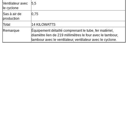
Ventilateur avec
5,5
le cyclone
Sas à air de
0,75
production
Total
14 KILOWATTS
Remarque
Équipement détaillé comprenant le tube, fer matériel,
diamètre lien de 219 millimètres le four avec le tambour,
tambour avec le ventilateur, ventilateur avec le cyclone.