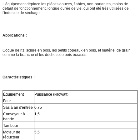
L'équipement déplace les pièces douces, fiables, non-portantes, moins de
défaut de fonctionnement, longue durée de vie, qui ont été très utilisées de
l'industrie de séchage.
Applications :
Coque de riz, sciure en bois, les petits copeaux en bois, et matériel de grain
comme la branche et les déchets de bois écrasés.
Caractéristiques :
Équipement
Puissance (kilowatt)
Four
Sas à air d'entrée
0,75
Convoyeur à
1,5
bande
Tambour
Moteur de
5,5
réducteur