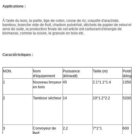
Applications :
À l'aide du bois, la paille, tige de coton, cosse de riz, coquille d'arachide,
bambou, branche vide de fruit, charbon pulvérisé, déchets de papier de rebut et
ainsi de suite, la production finale de cet article est carburant d'énergie de
biomasse, comme la sciure, le granule en bois etc.
Caractéristiques :
NON.
Nom
Puissance
Taille (m)
Poids
d'équipement
(kilowatt)
(kilog
1
Nouveau broyeur
45
2.1*1.1*1.4
1350
en bois
2
Tambour sécheur
14
10*1.2*2.2
5200
3
Convoyeur de
2,2
7*1*1
600
Belf