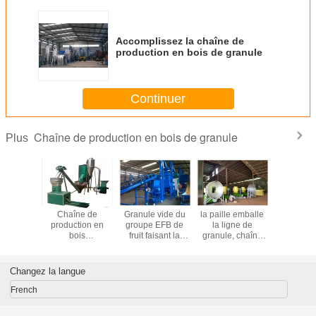
Accomplissez la chaîne de
production en bois de granule
Continuer
Chaîne de production en bois de granule
Plus
en bois
Chaîne de
Granule vide du
la paille emballe
L'engr
ète de
production en
groupe EFB de
la ligne de
d'engra
le de
bois
fruit faisant la
granule, chaîne
poulet gra
vide de
économiseuse
ligne projet avec
de production
chaîne
e paume,
d'énergie de
la capacité
complète de
production
 5-6T/H,
granule
1T/H~5T/H
granule projet
capacité 
Changez la langue
e de la
avec la capacité
e EFB
1T/H~5T/H
French
la ligne