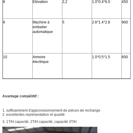
8
Élévation
2,2
1.0*0.4*6.0
450
9
Machine à
5
2.6*1.4*2.8
900
emballer
automatique
10
Armoire
1.0*0.5*1.5
600
électrique
Avantage compétitif :
1. suffisamment d'approvisionnement de pièces de rechange
2. excellentes représentation et qualité
3. 1T/H capacité, 2T/H capacité, capacité 3T/H