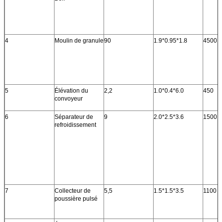
4
Moulin de granule
90
1.9*0.95*1.8
4500
5
Élévation du
2,2
1.0*0.4*6.0
450
convoyeur
6
Séparateur de
9
2.0*2.5*3.6
1500
refroidissement
7
Collecteur de
5,5
1.5*1.5*3.5
1100
poussière pulsé