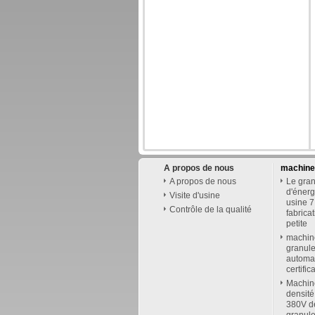
A propos de nous
machines
A propos de nous
Le gran
d'éner
Visite d'usine
usine 7
Contrôle de la qualité
fabrica
petite
machin
granule
automat
certific
Machine
densité
380V de