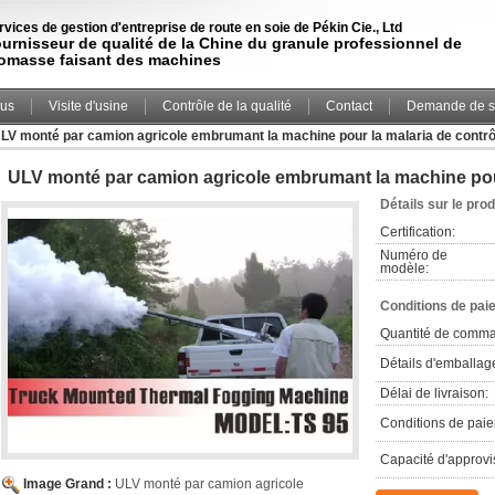
rvices de gestion d'entreprise de route en soie de Pékin Cie., Ltd
urnisseur de qualité de la Chine du granule professionnel de
omasse faisant des machines
ous
Visite d'usine
Contrôle de la qualité
Contact
Demande de s
LV monté par camion agricole embrumant la machine pour la malaria de contrô
ULV monté par camion agricole embrumant la machine pour
Détails sur le prod
Certification:
Numéro de
modèle:
Conditions de pai
Quantité de comm
Détails d'emballag
Délai de livraison:
Conditions de pai
Capacité d'approv
Image Grand :
ULV monté par camion agricole