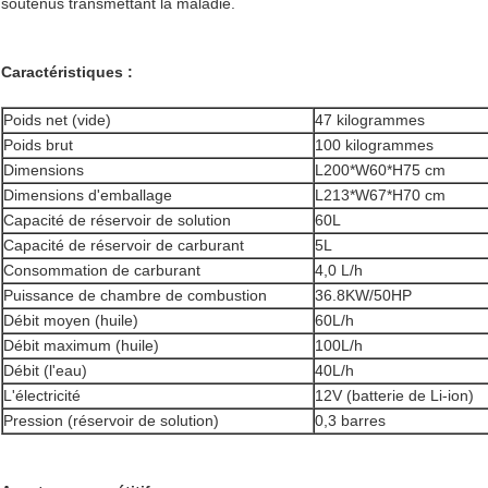
soutenus transmettant la maladie.
Caractéristiques :
Poids net (vide)
47 kilogrammes
Poids brut
100 kilogrammes
Dimensions
L200*W60*H75 cm
Dimensions d'emballage
L213*W67*H70 cm
Capacité de réservoir de solution
60L
Capacité de réservoir de carburant
5L
Consommation de carburant
4,0 L/h
Puissance de chambre de combustion
36.8KW/50HP
Débit moyen (huile)
60L/h
Débit maximum (huile)
100L/h
Débit (l'eau)
40L/h
L'électricité
12V (batterie de Li-ion)
Pression (réservoir de solution)
0,3 barres