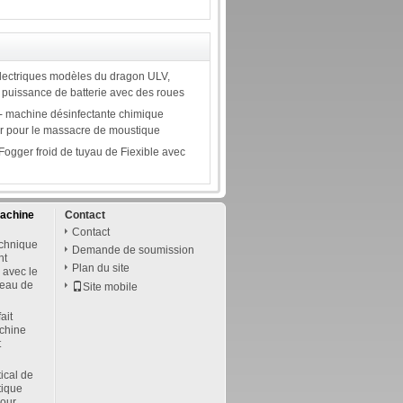
électriques modèles du dragon ULV,
 puissance de batterie avec des roues
 - machine désinfectante chimique
r pour le massacre de moustique
Fogger froid de tuyau de Fiexible avec
achine
Contact
Contact
echnique
Demande de soumission
nt
Plan du site
 avec le
neau de
Site mobile
ait
chine
t
ical de
tique
pour