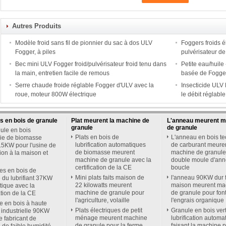
Autres Produits
Modèle froid sans fil de pionnier du sac à dos ULV
Foggers froids 
Fogger, à piles
pulvérisateur de
Bec mini ULV Fogger froid/pulvérisateur froid tenu dans
Petite eau/huile
la main, entretien facile de remous
basée de Fogge
Serre chaude froide réglable Fogger d'ULV avec la
Insecticide ULV 
roue, moteur 800W électrique
le débit réglable
 en bois de granule
Plat meurent la machine de
L'anneau meurent m
granule
de granule
ule en bois
Plats en bois de
L'anneau en bois t
gie de biomasse
lubrification automatiques
de carburant meure
.5KW pour l'usine de
de biomasse meurent
machine de granule
tion à la maison et
machine de granule avec la
double moule d'an
certification de la CE
boucle
es en bois de
Mini plats faits maison de
l'anneau 90KW dur f
 du lubrifiant 37KW
22 kilowatts meurent
maison meurent ma
ique avec la
machine de granule pour
de granule pour fon
ation de la CE
l'agriculture, volaille
l'engrais organique
 en bois à haute
Plats électriques de petit
Granule en bois vert
 industrielle 90KW
ménage meurent machine
lubrification automa
 fabricant de
de granule pour la ferme
faisant la machine 