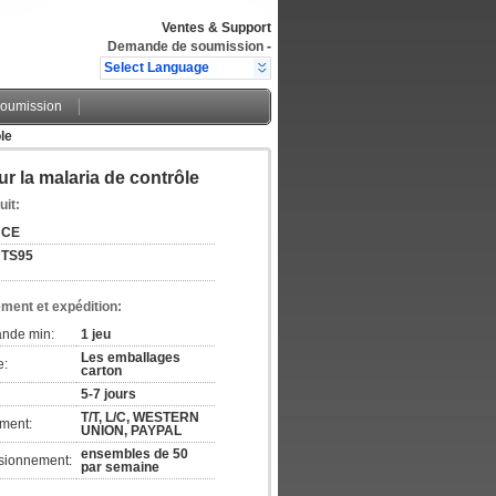
Ventes & Support
Demande de soumission
-
Select Language
oumission
le
 la malaria de contrôle
uit:
CE
TS95
ement et expédition:
ande min:
1 jeu
Les emballages
e:
carton
5-7 jours
T/T, L/C, WESTERN
ement:
UNION, PAYPAL
ensembles de 50
isionnement:
par semaine