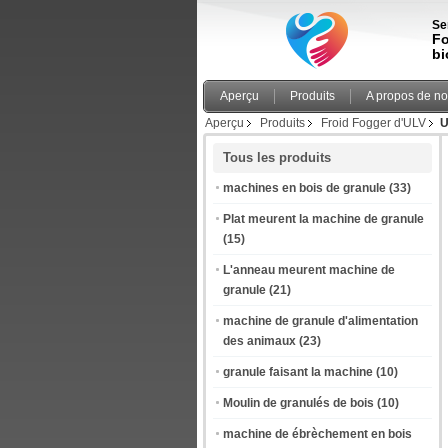
Se
Fo
bi
Aperçu
Produits
A propos de n
Aperçu
Produits
Froid Fogger d'ULV
U
Tous les produits
machines en bois de granule
(33)
Plat meurent la machine de granule
(15)
L'anneau meurent machine de
granule
(21)
machine de granule d'alimentation
des animaux
(23)
granule faisant la machine
(10)
Moulin de granulés de bois
(10)
machine de ébrèchement en bois