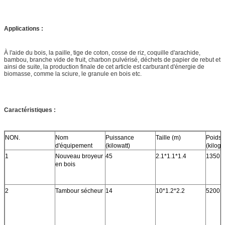
Applications :
À l'aide du bois, la paille, tige de coton, cosse de riz, coquille d'arachide,
bambou, branche vide de fruit, charbon pulvérisé, déchets de papier de rebut et
ainsi de suite, la production finale de cet article est carburant d'énergie de
biomasse, comme la sciure, le granule en bois etc.
Caractéristiques :
NON.
Nom
Puissance
Taille (m)
Poids
d'équipement
(kilowatt)
(kilog
1
Nouveau broyeur
45
2.1*1.1*1.4
1350
en bois
2
Tambour sécheur
14
10*1.2*2.2
5200