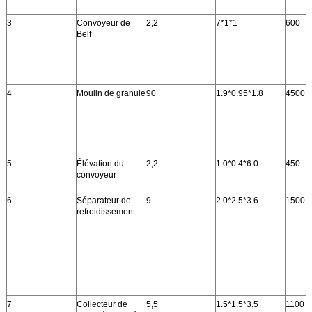
3
Convoyeur de
2,2
7*1*1
600
Belf
4
Moulin de granule
90
1.9*0.95*1.8
4500
5
Élévation du
2,2
1.0*0.4*6.0
450
convoyeur
6
Séparateur de
9
2.0*2.5*3.6
1500
refroidissement
7
Collecteur de
5,5
1.5*1.5*3.5
1100