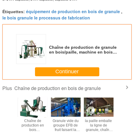
équipement de production en bois de granule
Étiquettes:
,
le bois granule le processus de fabrication
Chaîne de production de granule
en bois/paille, machine en bois
de fabricant de granule de basse
énergie
Continuer
Chaîne de production en bois de granule
Plus
en bois
Chaîne de
Granule vide du
la paille emballe
L'engr
ète de
production en
groupe EFB de
la ligne de
d'engra
le de
bois
fruit faisant la
granule, chaîne
poulet gra