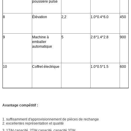
poussière pulsé
8
Élévation
2,2
1.0*0.4*6.0
450
9
Machine à
5
2.6*1.4*2.8
900
emballer
automatique
10
Coffret électrique
1.0*0.5*1.5
600
Avantage compétitif :
1. suffisamment d'approvisionnement de pièces de rechange
2. excellentes représentation et qualité
3. 1T/H capacité, 2T/H capacité, capacité 3T/H