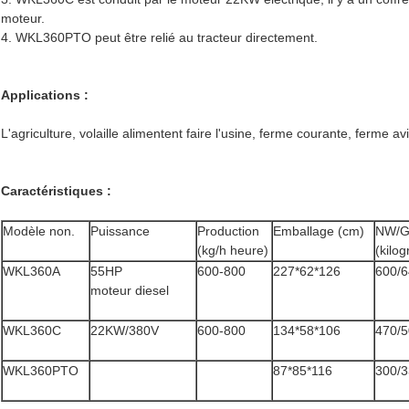
moteur.
4. WKL360PTO peut être relié au tracteur directement.
Applications :
L'agriculture, volaille alimentent faire l'usine, ferme courante, ferme avi
Caractéristiques :
Modèle non.
Puissance
Production
Emballage (cm)
NW/
(kg/h heure)
(kilo
WKL360A
55HP
600-800
227*62*126
600/
moteur diesel
WKL360C
22KW/380V
600-800
134*58*106
470/
WKL360PTO
87*85*116
300/