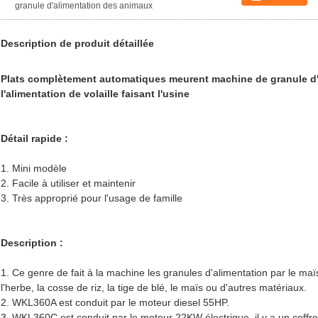
granule d'alimentation des animaux
Description de produit détaillée
Plats complètement automatiques meurent machine de granule d
l'alimentation de volaille faisant l'usine
Détail rapide :
1. Mini modèle
2. Facile à utiliser et maintenir
3. Très approprié pour l'usage de famille
Description :
1. Ce genre de fait à la machine les granules d'alimentation par le maïs,
l'herbe, la cosse de riz, la tige de blé, le maïs ou d'autres matériaux.
2. WKL360A est conduit par le moteur diesel 55HP.
3. WKL360C est conduit par le moteur 22KW électrique, il y a un coffret