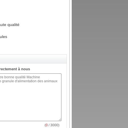
ute qualité
ules
rectement à nous
(
0
/ 3000)