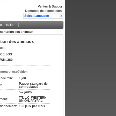
Ventes & Support
Demande de soumission
-
Select Language
oumission
imentation des animaux
ation des animaux
uit:
CE SGS
WKL360
ement et expédition:
ande min:
1 jeu
Paquet standard de
e:
contreplaqué
5-7 jours
T/T, L/C, WESTERN
ement:
UNION, PAYPAL
isionnement:
100 jeux par mois