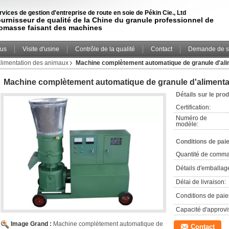
rvices de gestion d'entreprise de route en soie de Pékin Cie., Ltd
urnisseur de qualité de la Chine du granule professionnel de
omasse faisant des machines
ous
Visite d'usine
Contrôle de la qualité
Contact
Demande de s
alimentation des animaux
Machine complètement automatique de granule d'al
Machine complètement automatique de granule d'aliment
Détails sur le prod
Certification:
Numéro de
modèle:
Conditions de pai
Quantité de comm
Détails d'emballag
Délai de livraison:
Conditions de pai
Capacité d'approv
Image Grand :
Machine complètement automatique de
Contact