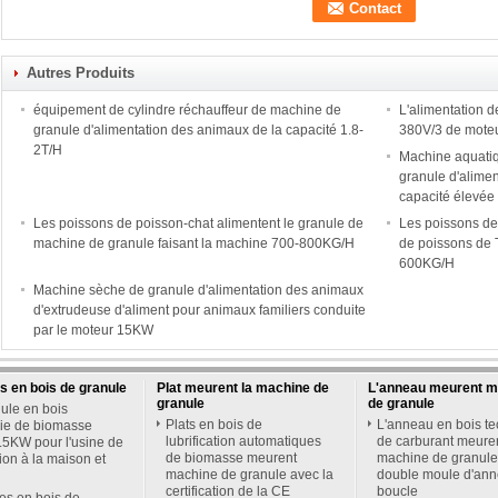
Autres Produits
équipement de cylindre réchauffeur de machine de
L'alimentation d
granule d'alimentation des animaux de la capacité 1.8-
380V/3 de mote
2T/H
Machine aquati
granule d'alimen
capacité élevée
Les poissons de poisson-chat alimentent le granule de
Les poissons de
machine de granule faisant la machine 700-800KG/H
de poissons de T
600KG/H
Machine sèche de granule d'alimentation des animaux
d'extrudeuse d'aliment pour animaux familiers conduite
par le moteur 15KW
 en bois de granule
Plat meurent la machine de
L'anneau meurent m
granule
de granule
ule en bois
Plats en bois de
L'anneau en bois t
gie de biomasse
lubrification automatiques
de carburant meure
.5KW pour l'usine de
de biomasse meurent
machine de granule
tion à la maison et
machine de granule avec la
double moule d'an
certification de la CE
boucle