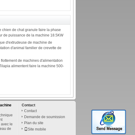
e chien de chat granule faire la phase
ur de puissance de la machine 18.5KW
que d'extrudeuse de machine de
tation d'animal familier de crevette de
 flottement de machines d'alimentation
ilapia alimentent faire la machine 500-
achine
Contact
Contact
echnique
Demande de soumission
nt
Plan du site
 avec le
neau de
Site mobile