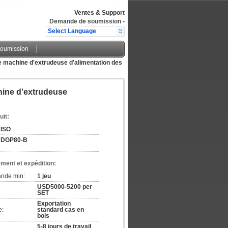
Ventes & Support
Demande de soumission
-
Select Language
oumission
e machine d'extrudeuse d'alimentation des
hine d'extrudeuse
uit:
ISO
DGP80-B
ement et expédition:
ande min:
1 jeu
USD5000-5200 per
SET
Exportation
e:
standard cas en
bois
5-8 jours de travail