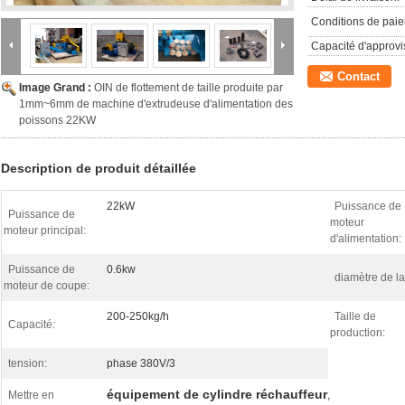
Conditions de pai
Capacité d'approv
Contact
Image Grand :
OIN de flottement de taille produite par
1mm~6mm de machine d'extrudeuse d'alimentation des
poissons 22KW
Description de produit détaillée
22kW
Puissance de
Puissance de
moteur
moteur principal:
d'alimentation:
Puissance de
0.6kw
diamètre de la
moteur de coupe:
200-250kg/h
Taille de
Capacité:
production:
tension:
phase 380V/3
équipement de cylindre réchauffeur
Mettre en
,