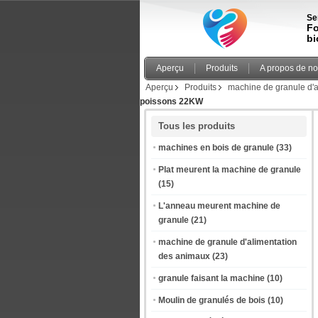
Se
Fo
bi
Aperçu
Produits
A propos de n
Aperçu
Produits
machine de granule d'
poissons 22KW
Tous les produits
machines en bois de granule
(33)
Plat meurent la machine de granule
(15)
L'anneau meurent machine de
granule
(21)
machine de granule d'alimentation
des animaux
(23)
granule faisant la machine
(10)
Moulin de granulés de bois
(10)