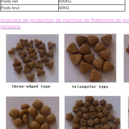
Poids net
600KG
Poids brut
40KG
Granules de production de machine de flottement de gra
poissons