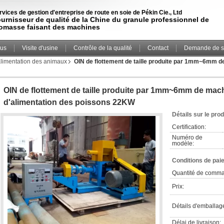
rvices de gestion d'entreprise de route en soie de Pékin Cie., Ltd
urnisseur de qualité de la Chine du granule professionnel de
omasse faisant des machines
ous
Visite d'usine
Contrôle de la qualité
Contact
Demande de s
alimentation des animaux
OIN de flottement de taille produite par 1mm~6mm d
OIN de flottement de taille produite par 1mm~6mm de mac
d'alimentation des poissons 22KW
Détails sur le prod
Certification:
Numéro de
modèle:
Conditions de pai
Quantité de comm
Prix:
Détails d'emballag
Délai de livraison: