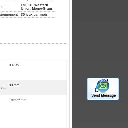
L/C, T/T, Western
ement:
Union, MoneyGram
isionnement:
30 jeux par mois
0.4KW
80 mm
 vis:
1mm~6mm