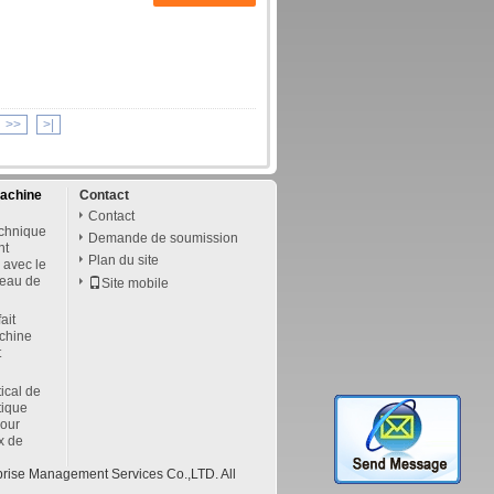
>>
>|
achine
Contact
Contact
echnique
Demande de soumission
nt
Plan du site
 avec le
neau de
Site mobile
ait
chine
t
ical de
tique
pour
ix de
prise Management Services Co.,LTD. All