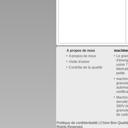
A propos de nous
machines
A propos de nous
Le gran
d'éner
Visite d'usine
usine 7
Contrôle de la qualité
fabrica
petite
machin
granule
automat
certific
Machine
densité
380V de
granule
de carb
Politique de confidentialité
| Chine Bon Qualit
Rights Reserved.