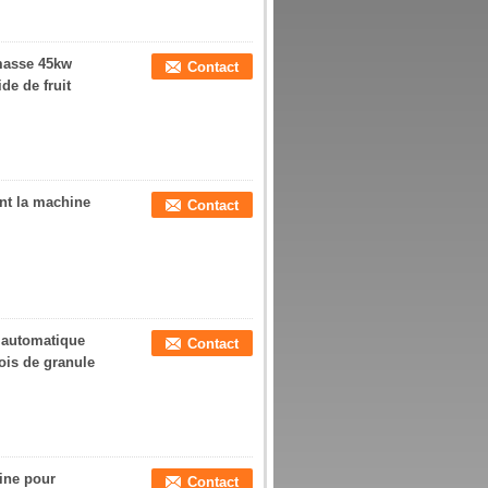
omasse 45kw
Contact
de de fruit
ant la machine
Contact
 automatique
Contact
ois de granule
hine pour
Contact