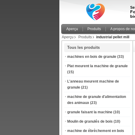
Se
Fo
bi
Aperçu
Produits
A propos de n
Aperçu
Produits
industrial pellet mill
Tous les produits
machines en bois de granule
(33)
Plat meurent la machine de granule
(15)
L'anneau meurent machine de
granule
(21)
machine de granule d'alimentation
des animaux
(23)
granule faisant la machine
(10)
Moulin de granulés de bois
(10)
machine de ébrèchement en bois