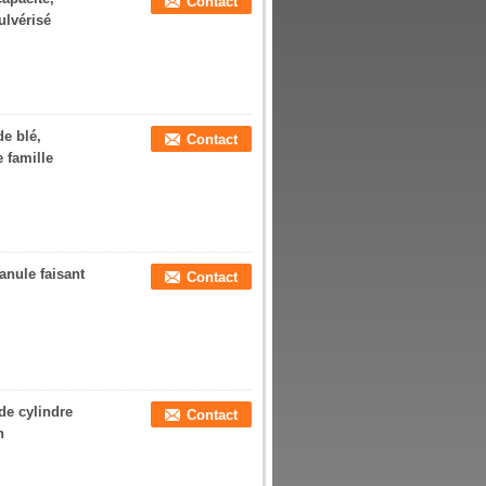
Contact
ulvérisé
de blé,
Contact
e famille
anule faisant
Contact
de cylindre
Contact
h