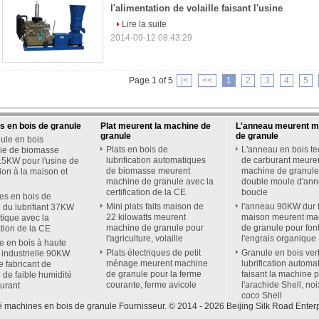
l'alimentation de volaille faisant l'usine
Lire la suite
2014-09-12 08:43:29
Page 1 of 5
|<
<<
1
2
3
4
5
 en bois de granule
Plat meurent la machine de
L'anneau meurent m
granule
de granule
ule en bois
Plats en bois de
L'anneau en bois t
gie de biomasse
lubrification automatiques
de carburant meure
.5KW pour l'usine de
de biomasse meurent
machine de granule
tion à la maison et
machine de granule avec la
double moule d'an
certification de la CE
boucle
es en bois de
Mini plats faits maison de
l'anneau 90KW dur f
 du lubrifiant 37KW
22 kilowatts meurent
maison meurent ma
ique avec la
machine de granule pour
de granule pour fon
ation de la CE
l'agriculture, volaille
l'engrais organique
 en bois à haute
Plats électriques de petit
Granule en bois vert
 industrielle 90KW
ménage meurent machine
lubrification automa
 fabricant de
de granule pour la ferme
faisant la machine 
 de faible humidité
courante, ferme avicole
l'arachide Shell, no
urant
coco Shell
é machines en bois de granule Fournisseur. © 2014 - 2026 Beijing Silk Road Enter