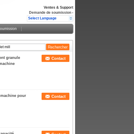
Ventes & Support
Demande de soumission
-
Select Language
oumission
rent granule
Contact
 machine
a machine pour
Contact
capacité,