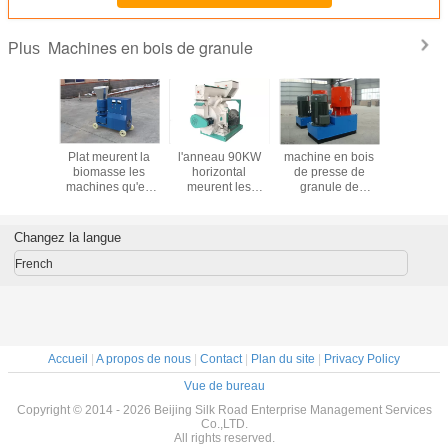
Machines en bois de granule
Plus
rent les
Plat meurent la
l'anneau 90KW
machine en bois
Machines 
 en bois
biomasse les
horizontal
de presse de
industrie
anule
machines qu'en
meurent les
granule de
granu
bois de
granules en bois
machines de
granule/faisant les
de biomasse de
granule de 30KW
granules en bois
sciure faisant la
37KW pour la
Changez la langue
élisent à la
machine
sciure en bois,
maison entraîné
fourneau de maïs
French
par un moteur
électrique
Accueil
|
A propos de nous
|
Contact
|
Plan du site
|
Privacy Policy
Vue de bureau
Copyright © 2014 - 2026 Beijing Silk Road Enterprise Management Services
Co.,LTD.
All rights reserved.