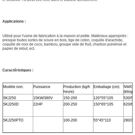
Applications :
Utilisé pour l'usine de fabrication à la maison et petite. Matériaux appropriés :
presque toutes sortes de sciure en bois, tige de coton, coquille d'arachide,
coquille de noix de coco, bambou, groupe vide de fruit, charbon pulvérisé et
papier de rebut, ect.
Caractéristiques :
Modèle non.
Puissance
Production (kg/h
Emballage (cm)
NW/G
heure)
(kilog
SKJ250
15KW/380V
150-200
120*55*105
530/5
SKJ250D
22HP
200-250
150*65*105
620/6
SKJ250PTO
100-200
55*45*110
280/3