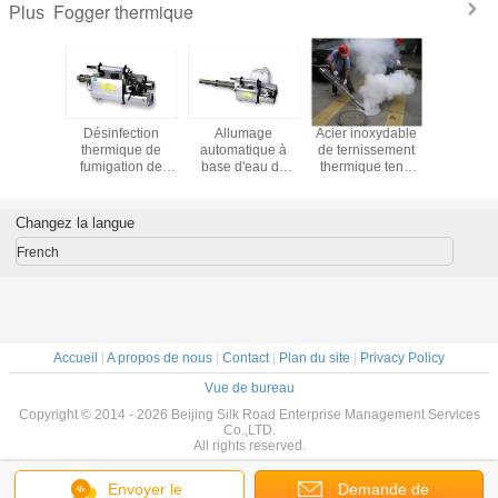
Fogger thermique
Plus
hermique
Désinfection
Allumage
Acier inoxydable
Fogger th
s la main
thermique de
automatique à
de ternissement
porta
fumigation de
base d'eau de
thermique tenu
machine de
ternissement
dans la main de
Fogger de short
thermique portatif
pulvérisateur
durable de haute
de pulvérisateur
portatif de brume
Changez la langue
catégorie
de machine
French
Accueil
|
A propos de nous
|
Contact
|
Plan du site
|
Privacy Policy
Vue de bureau
Copyright © 2014 - 2026 Beijing Silk Road Enterprise Management Services
Co.,LTD.
All rights reserved.
Envoyer le
Demande de