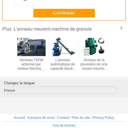
organique
Continuer
L'anneau meurent machine de granule
Plus
au 55KW
l'anneau 75KW
L'anneau
Anneau de la
l'anneau
nt la
actionné par
automatique de
poussière de scie
capacité
 en bois
moteur électrique
capacité élevée
mourir machine
2000k
machine
meurent la
meurent la
de
meurent 
KG/H de
machine de
machine en bois
granule/machine
de gra
certificat
granule/granule
de moulin de
en bois de
Changez la langue
a CE
en bois faisant la
granule, certificat
pelletisation, type
machine
de la CE
centrifuge
French
Accueil
|
A propos de nous
|
Contact
|
Plan du site
|
Privacy Policy
Vue de bureau