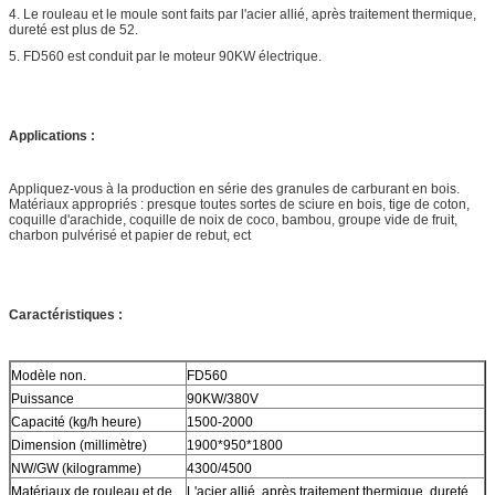
4. Le rouleau et le moule sont faits par l'acier allié, après traitement thermique,
dureté est plus de 52.
5. FD560 est conduit par le moteur 90KW électrique.
Applications :
Appliquez-vous à la production en série des granules de carburant en bois.
Matériaux appropriés : presque toutes sortes de sciure en bois, tige de coton,
coquille d'arachide, coquille de noix de coco, bambou, groupe vide de fruit,
charbon pulvérisé et papier de rebut, ect
Caractéristiques :
Modèle non.
FD560
Puissance
90KW/380V
Capacité (kg/h heure)
1500-2000
Dimension (millimètre)
1900*950*1800
NW/GW (kilogramme)
4300/4500
Matériaux de rouleau et de
L'acier allié, après traitement thermique, dureté