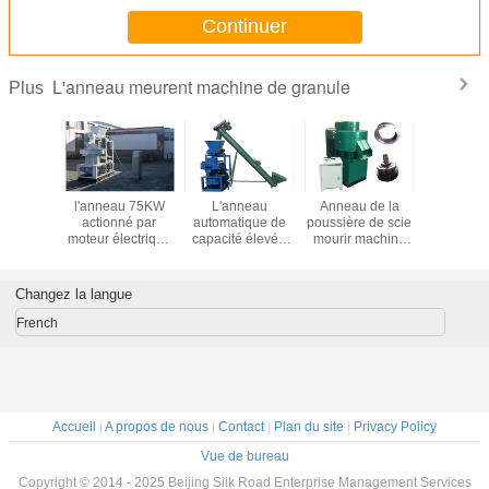
Continuer
L'anneau meurent machine de granule
Plus
au 55KW
l'anneau 75KW
L'anneau
Anneau de la
l'anneau
nt la
actionné par
automatique de
poussière de scie
capacité
 en bois
moteur électrique
capacité élevée
mourir machine
2000k
machine
meurent la
meurent la
de
meurent 
KG/H de
machine de
machine en bois
granule/machine
de gra
certificat
granule/granule
de moulin de
en bois de
Changez la langue
a CE
en bois faisant la
granule, certificat
pelletisation, type
machine
de la CE
centrifuge
French
Accueil
|
A propos de nous
|
Contact
|
Plan du site
|
Privacy Policy
Vue de bureau
Copyright © 2014 - 2025 Beijing Silk Road Enterprise Management Services