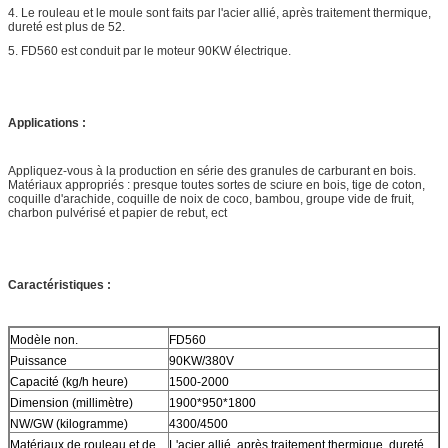
4. Le rouleau et le moule sont faits par l'acier allié, après traitement thermique,
dureté est plus de 52.
5. FD560 est conduit par le moteur 90KW électrique.
Applications :
Appliquez-vous à la production en série des granules de carburant en bois.
Matériaux appropriés : presque toutes sortes de sciure en bois, tige de coton,
coquille d'arachide, coquille de noix de coco, bambou, groupe vide de fruit,
charbon pulvérisé et papier de rebut, ect
Caractéristiques :
Modèle non.
FD560
Puissance
90KW/380V
Capacité (kg/h heure)
1500-2000
Dimension (millimètre)
1900*950*1800
NW/GW (kilogramme)
4300/4500
Matériaux de rouleau et de
L'acier allié, après traitement thermique, dureté